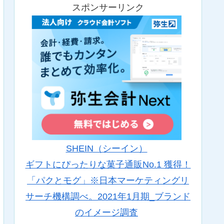
スポンサーリンク
SHEIN（シーイン）
ギフトにぴったりな菓子通販No.1 獲得！
「パクとモグ」※日本マーケティングリ
サーチ機構調べ。2021年1月期_ブランド
のイメージ調査