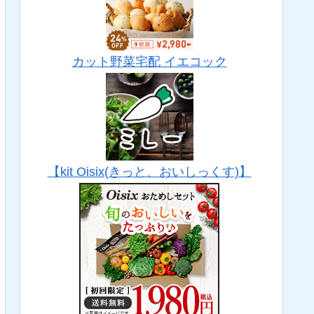
カット野菜宅配 イエコック
【kit Oisix(きっと、おいしっくす)】